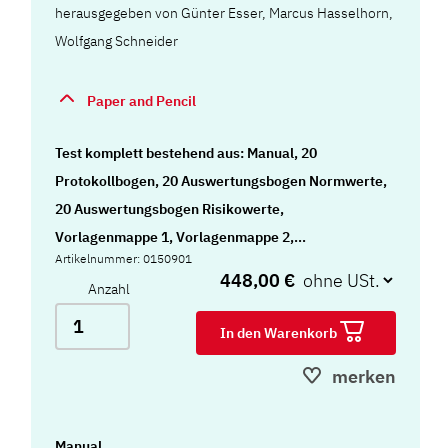
herausgegeben von Günter Esser, Marcus Hasselhorn,
Wolfgang Schneider
Paper and Pencil
Test komplett bestehend aus: Manual, 20
Protokollbogen, 20 Auswertungsbogen Normwerte,
20 Auswertungsbogen Risikowerte,
Vorlagenmappe 1, Vorlagenmappe 2,
Artikelnummer: 0150901
Vorlagenmappe 3, Spielsteine und Mappe
448,00 €
Anzahl
In den Warenkorb
merken
Manual