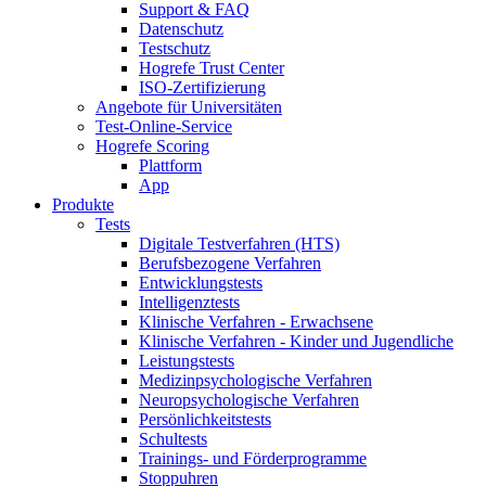
Support & FAQ
Datenschutz
Testschutz
Hogrefe Trust Center
ISO-Zertifizierung
Angebote für Universitäten
Test-Online-Service
Hogrefe Scoring
Plattform
App
Produkte
Tests
Digitale Testverfahren (HTS)
Berufsbezogene Verfahren
Entwicklungstests
Intelligenztests
Klinische Verfahren - Erwachsene
Klinische Verfahren - Kinder und Jugendliche
Leistungstests
Medizinpsychologische Verfahren
Neuropsychologische Verfahren
Persönlichkeitstests
Schultests
Trainings- und Förderprogramme
Stoppuhren