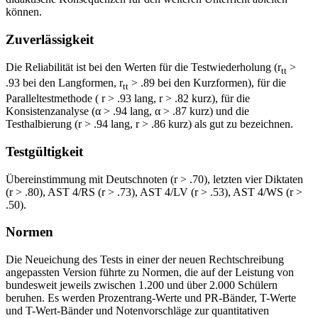
können.
Zuverlässigkeit
Die Reliabilität ist bei den Werten für die Testwiederholung (r
>
tt
.93 bei den Langformen, r
> .89 bei den Kurzformen), für die
tt
Paralleltestmethode ( r > .93 lang, r > .82 kurz), für die
Konsistenzanalyse (α > .94 lang, α > .87 kurz) und die
Testhalbierung (r > .94 lang, r > .86 kurz) als gut zu bezeichnen.
Testgültigkeit
Übereinstimmung mit Deutschnoten (r > .70), letzten vier Diktaten
(r > .80), AST 4/RS (r > .73), AST 4/LV (r > .53), AST 4/WS (r >
.50).
Normen
Die Neueichung des Tests in einer der neuen Rechtschreibung
angepassten Version führte zu Normen, die auf der Leistung von
bundesweit jeweils zwischen 1.200 und über 2.000 Schülern
beruhen. Es werden Prozentrang-Werte und PR-Bänder, T-Werte
und T-Wert-Bänder und Notenvorschläge zur quantitativen