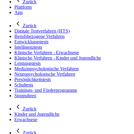
Zurück
Plattform
App
Zurück
Digitale Testverfahren (HTS)
Berufsbezogene Verfahren
Entwicklungstests
Intelligenztests
Klinische Verfahren - Erwachsene
Klinische Verfahren - Kinder und Jugendliche
Leistungstests
Medizinpsychologische Verfahren
Neuropsychologische Verfahren
Persönlichkeitstests
Schultests
Trainings- und Förderprogramme
Stoppuhren
Zurück
Kinder und Jugendliche
Erwachsene
Zurück