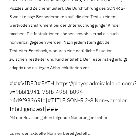
Puzzles und Zeichenmuster). Die Durchführung des SON-R 2-
8 weist einige Besonderheiten auf, die den Test zu einem
wertvollen Instrument bei der Untersuchung junger Kinder
machen: Die Instruktionen können sowohl verbal als auch
nonverbal gegeben werden. Nach jedem Item gibt der
Testleiter Feedback, wodurch eine natürliche Situation
zwischen Testleiter und Kind entsteht. Der Testeinstieg erfolgt
adaptiv und es liegen Abbruchkriterien vor.
###VIDEO#PATH[https://player.admiralcloud.com/
v=9bbf1941-78fb-498f-b094-
e4d9f93369fd]#TITLE[SON-R 2-8 Non-verbaler
Intelligenztest]###
Mit der Revision gehen folgende Neuerungen einher:
Es werden aktuelle Normen bereitgestellt.