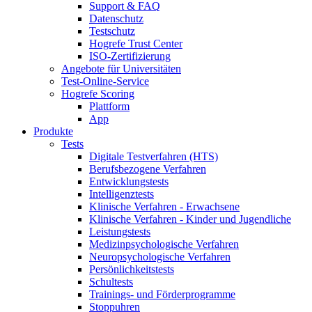
Support & FAQ
Datenschutz
Testschutz
Hogrefe Trust Center
ISO-Zertifizierung
Angebote für Universitäten
Test-Online-Service
Hogrefe Scoring
Plattform
App
Produkte
Tests
Digitale Testverfahren (HTS)
Berufsbezogene Verfahren
Entwicklungstests
Intelligenztests
Klinische Verfahren - Erwachsene
Klinische Verfahren - Kinder und Jugendliche
Leistungstests
Medizinpsychologische Verfahren
Neuropsychologische Verfahren
Persönlichkeitstests
Schultests
Trainings- und Förderprogramme
Stoppuhren