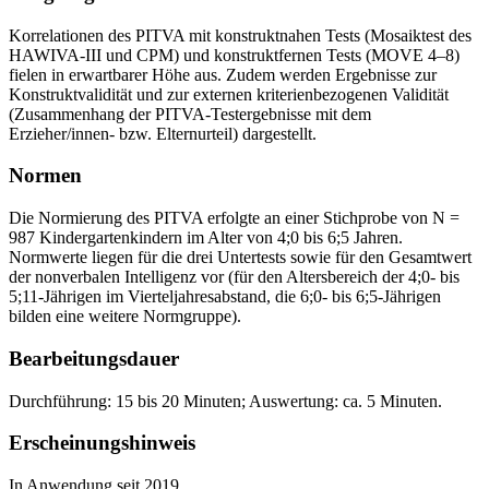
Korrelationen des PITVA mit konstruktnahen Tests (Mosaiktest des
HAWIVA-III und CPM) und konstruktfernen Tests (MOVE 4–8)
fielen in erwartbarer Höhe aus. Zudem werden Ergebnisse zur
Konstruktvalidität und zur externen kriterienbezogenen Validität
(Zusammenhang der PITVA-Testergebnisse mit dem
Erzieher/innen- bzw. Elternurteil) dargestellt.
Normen
Die Normierung des PITVA erfolgte an einer Stichprobe von N =
987 Kindergartenkindern im Alter von 4;0 bis 6;5 Jahren.
Normwerte liegen für die drei Untertests sowie für den Gesamtwert
der nonverbalen Intelligenz vor (für den Altersbereich der 4;0- bis
5;11-Jährigen im Vierteljahresabstand, die 6;0- bis 6;5-Jährigen
bilden eine weitere Normgruppe).
Bearbeitungsdauer
Durchführung: 15 bis 20 Minuten; Auswertung: ca. 5 Minuten.
Erscheinungshinweis
In Anwendung seit 2019.