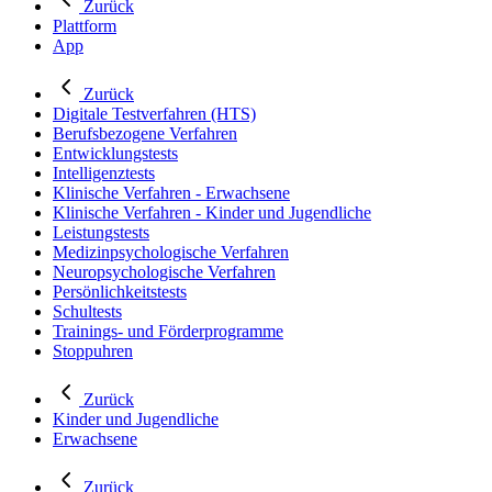
Zurück
Plattform
App
Zurück
Digitale Testverfahren (HTS)
Berufsbezogene Verfahren
Entwicklungstests
Intelligenztests
Klinische Verfahren - Erwachsene
Klinische Verfahren - Kinder und Jugendliche
Leistungstests
Medizinpsychologische Verfahren
Neuropsychologische Verfahren
Persönlichkeitstests
Schultests
Trainings- und Förderprogramme
Stoppuhren
Zurück
Kinder und Jugendliche
Erwachsene
Zurück