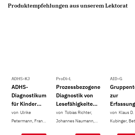
Produktempfehlungen aus unserem Lektorat
ADHS-KJ
ProDi-L
AID-G
ADHS-
Prozessbezogene
Gruppent
Diagnostikum
Diagnostik von
zur
für Kinder
Lesefähigkeiten
Erfassun
und
im
der
von Ulrike
von Tobias Richter,
von Klaus D.
Jugendliche
Grundschulalter
Intelligen
Petermann, Franz
Johannes Naumann,
Kubinger, Bet
auf Basis
Petermann
Maj-Britt Isberner,
Hagenmüller