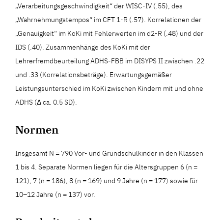
„Verarbeitungsgeschwindigkeit“ der WISC-IV (.55), des
„Wahrnehmungstempos“ im CFT 1-R (.57). Korrelationen der
„Genauigkeit“ im KoKi mit Fehlerwerten im d2-R (.48) und der
IDS (.40). Zusammenhänge des KoKi mit der
Lehrerfremdbeurteilung ADHS-FBB im DISYPS II zwischen .22
und .33 (Korrelationsbeträge). Erwartungsgemäßer
Leistungsunterschied im KoKi zwischen Kindern mit und ohne
ADHS (Δ ca. 0.5 SD).
Normen
Insgesamt N = 790 Vor- und Grundschulkinder in den Klassen
1 bis 4. Separate Normen liegen für die Altersgruppen 6 (n =
121), 7 (n = 186), 8 (n = 169) und 9 Jahre (n = 177) sowie für
10–12 Jahre (n = 137) vor.