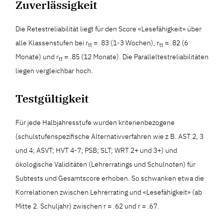
Zuverlässigkeit
Die Retestreliabilität liegt für den Score «Lesefähigkeit» über
alle Klassenstufen bei r
= .83 (1-3 Wochen), r
= .82 (6
tt
tt
Monate) und r
= .85 (12 Monate). Die Paralleltestreliabilitäten
tt
liegen vergleichbar hoch.
Testgültigkeit
Für jede Halbjahresstufe wurden kriterienbezogene
(schulstufenspezifische Alternativverfahren wie z.B. AST 2, 3
und 4; ASVT; HVT 4-7; PSB; SLT; WRT 2+ und 3+) und
ökologische Validitäten (Lehrerratings und Schulnoten) für
Subtests und Gesamtscore erhoben. So schwanken etwa die
Korrelationen zwischen Lehrerrating und «Lesefähigkeit» (ab
Mitte 2. Schuljahr) zwischen r = .62 und r = .67.