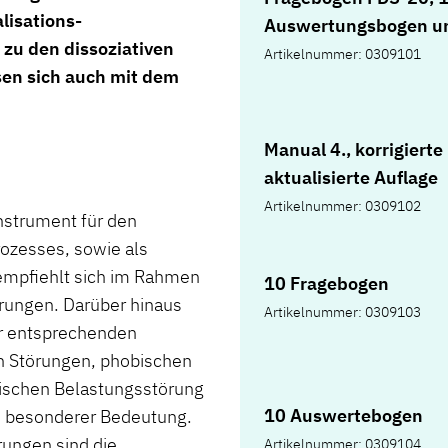
lisations-
Auswertungsbogen u
zu den dissoziativen
Mappe
Artikelnummer: 0309101
sen sich auch mit dem
Manual 4., korrigierte
aktualisierte Auflage
Artikelnummer: 0309102
nstrument für den
rozesses, sowie als
empfiehlt sich im Rahmen
10 Fragebogen
örungen. Darüber hinaus
Artikelnummer: 0309103
er entsprechenden
en Störungen, phobischen
ischen Belastungsstörung
10 Auswertebogen
n besonderer Bedeutung.
rungen sind die
Artikelnummer: 0309104