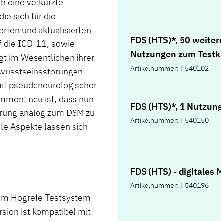
ch eine verkürzte
ie sich für die
erten und aktualisierten
FDS (HTS)*, 50 weiter
f die ICD-11, sowie
Nutzungen zum Testk
lgt im Wesentlichen ihrer
Artikelnummer: H540102
Bewusstseinsstörungen
mit pseudoneurologischer
mmen; neu ist, dass nun
FDS (HTS)*, 1 Nutzun
örung analog zum DSM zu
Artikelnummer: H540150
lle Aspekte lassen sich
FDS (HTS) - digitales
Artikelnummer: H540196
h im Hogrefe Testsystem
sion ist kompatibel mit