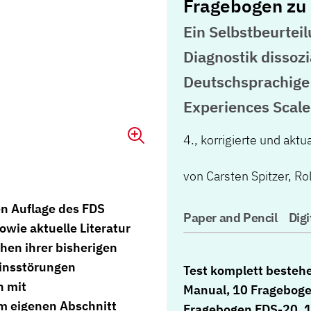
Fragebogen zu
Ein Selbstbeurtei
Diagnostik dissoz
Deutschsprachige 
Experiences Scale
4., korrigierte und akt
von
Carsten Spitzer
,
Rol
ten Auflage des FDS
Paper and Pencil
Digi
wie aktuelle Literatur
chen ihrer bisherigen
einsstörungen
Test komplett besteh
n mit
Manual, 10 Frageboge
m eigenen Abschnitt
Fragebogen FDS-20, 