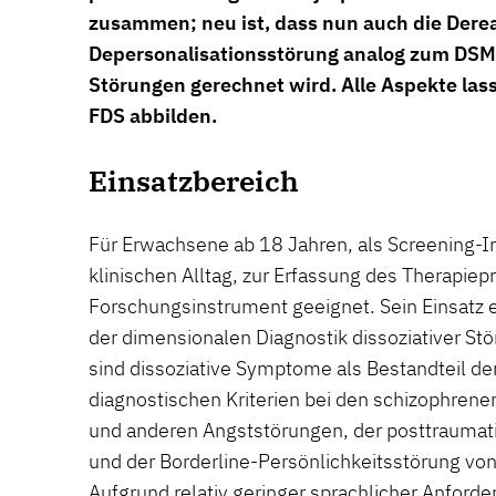
zusammen; neu ist, dass nun auch die Derea
Depersonalisationsstörung analog zum DSM 
Störungen gerechnet wird. Alle Aspekte las
FDS abbilden.
Einsatzbereich
Für Erwachsene ab 18 Jahren, als Screening-I
klinischen Alltag, zur Erfassung des Therapiep
Forschungsinstrument geeignet. Sein Einsatz 
der dimensionalen Diagnostik dissoziativer St
sind dissoziative Symptome als Bestandteil d
diagnostischen Kriterien bei den schizophren
und anderen Angststörungen, der posttraumat
und der Borderline-Persönlichkeitsstörung vo
Aufgrund relativ geringer sprachlicher Anforde