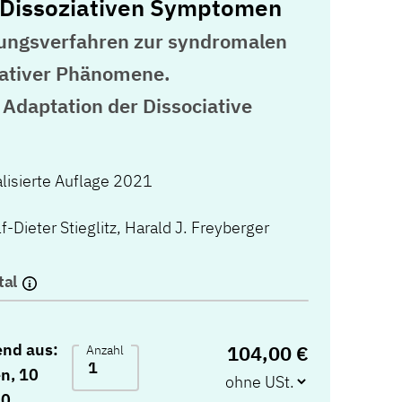
 Dissoziativen Symptomen
lungsverfahren zur syndromalen
iativer Phänomene.
Adaptation der Dissociative
ualisierte Auflage 2021
f-Dieter Stieglitz
,
Harald J. Freyberger
tal
end aus:
104,00 €
Anzahl
n, 10
10