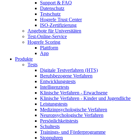
Support & FAQ
Datenschutz
Testschutz
Hogrefe Trust Center
ISO-Zertifizierung
Angebote für Universitäten
Test-Online-Service
Hogrefe Scoring
Plattform
App
Produkte
Tests
Digitale Testverfahren (HTS)
Berufsbezogene Verfahren
Entwicklungstests
Intelligenztests
Klinische Verfahren - Erwachsene
Klinische Verfahren - Kinder und Jugendliche
Leistungstests
Medizinpsychologische Verfahren
Neuropsychologische Verfahren
Persönlichkeitstests
Schultests
Trainings- und Förderprogramme
Stoppuhren