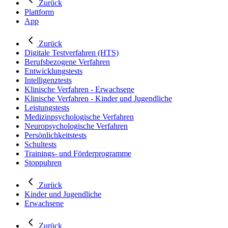
Zurück
Plattform
App
Zurück
Digitale Testverfahren (HTS)
Berufsbezogene Verfahren
Entwicklungstests
Intelligenztests
Klinische Verfahren - Erwachsene
Klinische Verfahren - Kinder und Jugendliche
Leistungstests
Medizinpsychologische Verfahren
Neuropsychologische Verfahren
Persönlichkeitstests
Schultests
Trainings- und Förderprogramme
Stoppuhren
Zurück
Kinder und Jugendliche
Erwachsene
Zurück