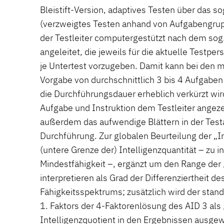
Bleistift-Version, adaptives Testen über das s
(verzweigtes Testen anhand von Aufgabengrupp
der Testleiter computergestützt nach dem sog. 
angeleitet, die jeweils für die aktuelle Testpe
je Untertest vorzugeben. Damit kann bei den m
Vorgabe von durchschnittlich 3 bis 4 Aufgaben
die Durchführungsdauer erheblich verkürzt wi
Aufgabe und Instruktion dem Testleiter angeze
außerdem das aufwendige Blättern in der Tes
Durchführung. Zur globalen Beurteilung der „In
(untere Grenze der) Intelligenzquantität – zu in
Mindestfähigkeit –, ergänzt um den Range der „
interpretieren als Grad der Differenziertheit de
Fähigkeitsspektrums; zusätzlich wird der stand
1. Faktors der 4-Faktorenlösung des AID 3 als
Intelligenzquotient in den Ergebnissen ausgew