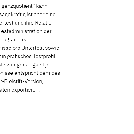
lligenzquotient“ kann
gekräftig ist aber eine
ertest und ihre Relation
Testadministration der
erprogramms
nisse pro Untertest sowie
n grafisches Testprofil
e Messungenauigkeit je
ebnisse entspricht dem des
-Bleistift-Version,
aten exportieren.