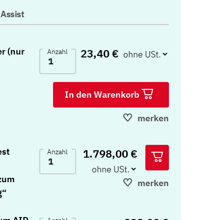
tAssist
r (nur
23,40 €
Anzahl
In den Warenkorb
merken
est
1.798,00 €
Anzahl
 zum
merken
g“