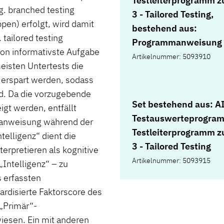
Testleiterprogramm 
og. branched testing
3 - Tailored Testing,
en) erfolgt, wird damit
bestehend aus:
tailored testing
Programmanweisung i
rson informativste Aufgabe
USB-Stick
Artikelnummer: 5093910
eisten Untertests die
 erspart werden, sodass
rd. Da die vorzugebende
Set bestehend aus: A
igt werden, entfällt
Testauswerteprogra
tanweisung während der
Testleiterprogramm 
telligenz“ dient die
3 - Tailored Testing
terpretieren als kognitive
Artikelnummer: 5093915
Intelligenz“ – zu
s erfassten
ardisierte Faktorscore des
 „Primär“-
iesen. Ein mit anderen