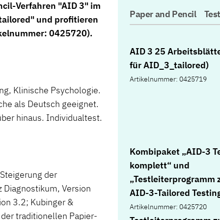
cil-Verfahren "AID 3" im
Paper and Pencil
Tes
ilored" und profitieren
tikelnummer: 0425720).
AID 3 25 Arbeitsblätte
für AID_3_tailored)
Artikelnummer: 0425719
ng, Klinische Psychologie.
che als Deutsch geeignet.
ber hinaus. Individualtest.
Kombipaket „AID-3 T
komplett“ und
 Steigerung der
„Testleiterprogramm
z Diagnostikum, Version
AID-3-Tailored Testin
ion 3.2; Kubinger &
Artikelnummer: 0425720
der traditionellen Papier-