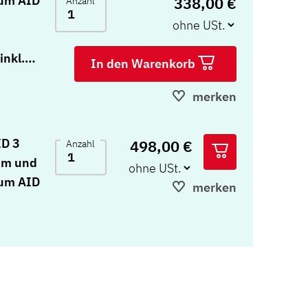
zum AID
338,00 €
Anzahl
nkl.
In den Warenkorb
merken
ID 3
498,00 €
Anzahl
mm und
zum AID
merken