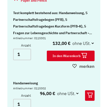
Paper and Pencil
Test komplett bestehend aus: Handanweisung, 5
Partnerschaftsfragebogen (PFB), 5
Partnerschaftsfragebogen Kurzform (PFB-K), 5
Fragen zur Lebensgeschichte und Partnerschaft -
Artikelnummer: 0115301
Revision (FLP-R), 5 Problemliste I - Ein Partner (PL
132,00 €
Anzahl
I), 5 Problemliste II - Paarorientierte Auswertung
(PL II), 5 Auswertungsblatt zum
In den Warenkorb
Partnerschaftsfragebogen (PFB) - Paarorientierte
merken
Auswertung, Schablonensatz (PFB), Schablone
(PFB-K) und Mappe
Handanweisung
Artikelnummer: 0115302
96,00 €
Anzahl