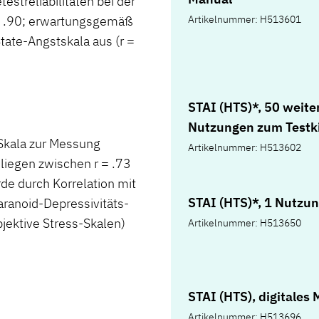
estreliabilitäten bei der
r = .90; erwartungsgemäß
Artikelnummer: H513601
 State-Angstskala aus (r =
STAI (HTS)*, 50 weite
Nutzungen zum Testk
 Skala zur Messung
Artikelnummer: H513602
liegen zwischen r = .73
rde durch Korrelation mit
STAI (HTS)*, 1 Nutzu
aranoid-Depressivitäts-
jektive Stress-Skalen)
Artikelnummer: H513650
STAI (HTS), digitales
Artikelnummer: H513696