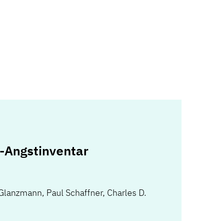
t-Angstinventar
 Glanzmann
,
Paul Schaffner
,
Charles D.