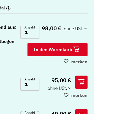
tal
end aus:
98,00 €
Anzahl
tbogen
e
In den Warenkorb
merken
95,00 €
Anzahl
merken
49,00 €
Anzahl