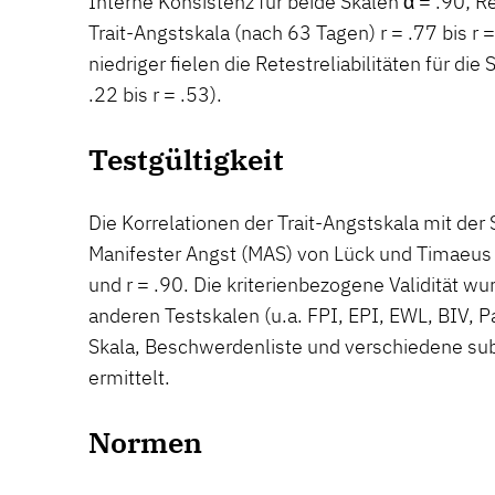
Interne Konsistenz für beide Skalen α = .90; Ret
Trait-Angstskala (nach 63 Tagen) r = .77 bis 
niedriger fielen die Retestreliabilitäten für die
.22 bis r = .53).
Testgültigkeit
Die Korrelationen der Trait-Angstskala mit der
Manifester Angst (MAS) von Lück und Timaeus 
und r = .90. Die kriterienbezogene Validität wu
anderen Testskalen (u.a. FPI, EPI, EWL, BIV, P
Skala, Beschwerdenliste und verschiedene sub
ermittelt.
Normen