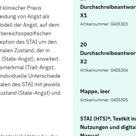
Durchschreibeantwor
 klinischer Praxis
X1
heidung von Angst als
Modell der Angst, auf dem
Artikelnummer: 0405303
r bereichsspezifischen
eption des STAI um den
20
alen Zustand, der in
Durchschreibeantwor
t (State-Angst), erweitert.
X2
tsmerkmal (Trait-Angst,
Artikelnummer: 0405304
individuelle Unterschiede
alen des STAI mit jeweils
Mappe, leer
Zustand (State-Angst) und
Artikelnummer: 0405305
STAI (HTS)*, Testkit in
Nutzungen und digit
Manual