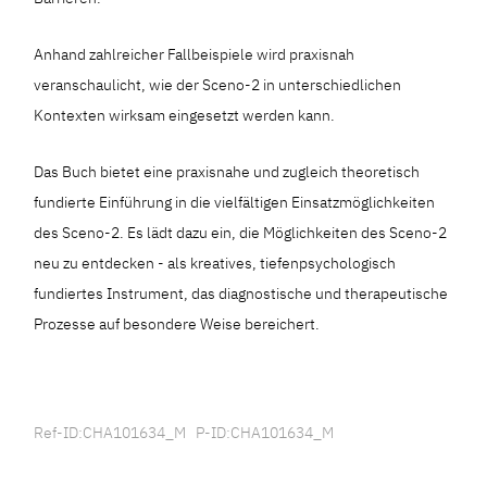
Anhand zahlreicher Fallbeispiele wird praxisnah
veranschaulicht, wie der Sceno-2 in unterschiedlichen
Kontexten wirksam eingesetzt werden kann.
Das Buch bietet eine praxisnahe und zugleich theoretisch
fundierte Einführung in die vielfältigen Einsatzmöglichkeiten
des Sceno-2. Es lädt dazu ein, die Möglichkeiten des Sceno-2
neu zu entdecken - als kreatives, tiefenpsychologisch
fundiertes Instrument, das diagnostische und therapeutische
Prozesse auf besondere Weise bereichert.
Ref-ID:CHA101634_M P-ID:CHA101634_M