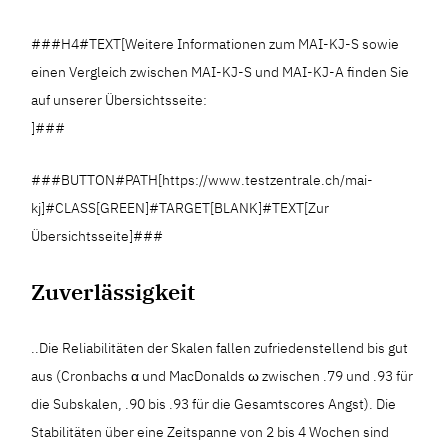
###H4#TEXT[Weitere Informationen zum MAI-KJ-S sowie
einen Vergleich zwischen MAI-KJ-S und MAI-KJ-A finden Sie
auf unserer Übersichtsseite:
]###
###BUTTON#PATH[https://www.testzentrale.ch/mai-
kj]#CLASS[GREEN]#TARGET[BLANK]#TEXT[Zur
Übersichtsseite]###
Zuverlässigkeit
..Die Reliabilitäten der Skalen fallen zufriedenstellend bis gut
aus (Cronbachs α und MacDonalds ω zwischen .79 und .93 für
die Subskalen, .90 bis .93 für die Gesamtscores Angst). Die
Stabilitäten über eine Zeitspanne von 2 bis 4 Wochen sind