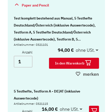
Paper and Pencil
Test komplett bestehend aus Manual, 5 Testhefte
Deutschland/Österreich (inklusive Auswertecode),
Testform A, 5 Testhefte Deutschland/Österreich
(inklusive Auswertecode), Testform B, 5
Artikelnummer: 0321101
Auswertungsbogen Testform A, 5
94,00 €
Anzahl
Auswertungsbogen Testform B,
Auswertungsvorlage Testform A,
In den Warenkorb
Auswertungsvorlage Testform B,
merken
Instruktionsvorlage "Leah kauft ein",
"Zahlenstrahl" und Mappe
5 Testhefte, Testform A - DE|AT (inklusive
Auswertecode)
Artikelnummer: 0321115
16,00 €
Anzahl