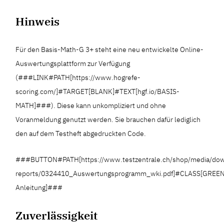
Hinweis
Für den Basis-Math-G 3+ steht eine neu entwickelte Online-
Auswertungsplattform zur Verfügung
(###LINK#PATH[https://www.hogrefe-
scoring.com/]#TARGET[BLANK]#TEXT[hgf.io/BASIS-
MATH]###). Diese kann unkompliziert und ohne
Voranmeldung genutzt werden. Sie brauchen dafür lediglich
den auf dem Testheft abgedruckten Code.
###BUTTON#PATH[https://www.testzentrale.ch/shop/media/dow
reports/0324410_Auswertungsprogramm_wki.pdf]#CLASS[GREE
Anleitung]###
Zuverlässigkeit