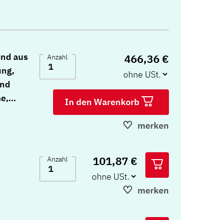
nd aus
466,36 €
Anzahl
ung,
und
e,
In den Warenkorb
ihen
merken
ramme
s
101,87 €
Anzahl
rter und
merken