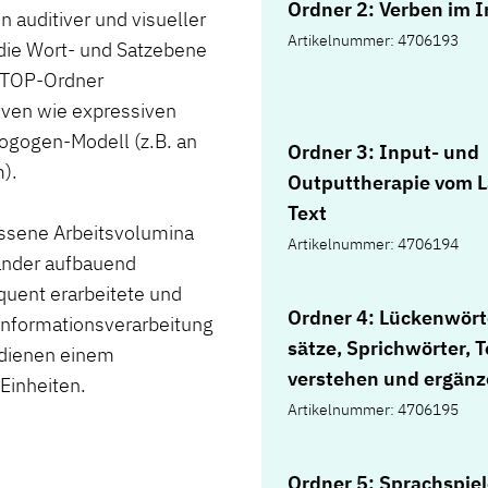
Ordner 2: Verben im In
auditiver und visueller
Artikelnummer: 4706193
 die Wort- und Satzebene
e TOP-Ordner
iven wie expressiven
ogogen-Modell (z.B. an
Ordner 3: Input- und
).
Outputtherapie vom 
Text
ossene Arbeitsvolumina
Artikelnummer: 4706194
ander aufbauend
uent erarbeitete und
Ordner 4: Lückenwört
Informationsverarbeitung
sätze, Sprichwörter, 
 dienen einem
verstehen und ergän
Einheiten.
Artikelnummer: 4706195
Ordner 5: Sprachspie