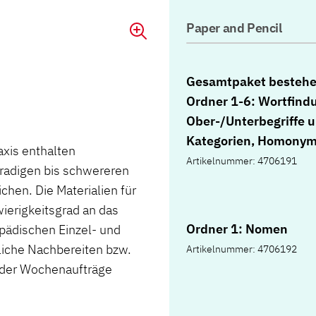
Paper and Pencil
Gesamtpaket bestehe
Ordner 1-6: Wortfind
Ober-/Unterbegriffe 
Kategorien, Homonym
axis enthalten
Stadt-Land-Fluss, Re
Artikelnummer: 4706191
gradigen bis schwereren
bilden, Nomen-Verb-
chen. Die Materialien für
Assoziationen, Anag
ierigkeitsgrad an das
und Rätsel, spontane
Ordner 1: Nomen
pädischen Einzel- und
Assoziieren, Wurmwö
liche Nachbereiten bzw.
Artikelnummer: 4706192
Geschichten
oder Wochenaufträge