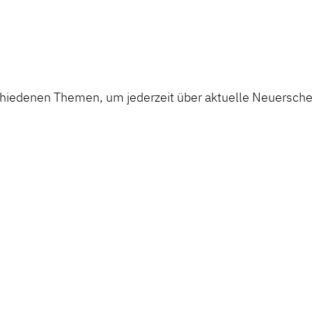
nach Alphabet und
Wortfelder (hier ist nu
Homonyme
phonologischer Outpu
gefordert) und
Bildergeschichten
chiedenen Themen, um jederzeit über aktuelle Neuerschei