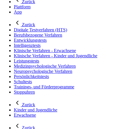
Zurück
Plattform
App
Zurück
Digitale Testverfahren (HTS)
Berufsbezogene Verfahren
Entwicklungstests
Intelligenztests
Klinische Verfahren - Erwachsene
Klinische Verfahren - Kinder und Jugendliche
Leistungstests
Medizinpsychologische Verfahren
Neuropsychologische Verfahren
Persönlichkeitstests
Schultests
Trainings- und Förderprogramme
Stoppuhren
Zurück
Kinder und Jugendliche
Erwachsene
Zurück