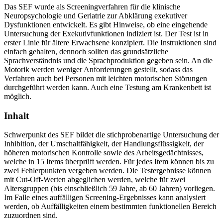
Das SEF wurde als Screeningverfahren für die klinische
Neuropsychologie und Geriatrie zur Abklärung exekutiver
Dysfunktionen entwickelt. Es gibt Hinweise, ob eine eingehende
Untersuchung der Exekutivfunktionen indiziert ist. Der Test ist in
erster Linie für ältere Erwachsene konzipiert. Die Instruktionen sind
einfach gehalten, dennoch sollten das grundsätzliche
Sprachverständnis und die Sprachproduktion gegeben sein. An die
Motorik werden weniger Anforderungen gestellt, sodass das
Verfahren auch bei Personen mit leichten motorischen Störungen
durchgeführt werden kann. Auch eine Testung am Krankenbett ist
möglich.
Inhalt
Schwerpunkt des SEF bildet die stichprobenartige Untersuchung der
Inhibition, der Umschaltfähigkeit, der Handlungsflüssigkeit, der
höheren motorischen Kontrolle sowie des Arbeitsgedächtnisses,
welche in 15 Items überprüft werden. Für jedes Item können bis zu
zwei Fehlerpunkten vergeben werden. Die Testergebnisse können
mit Cut-Off-Werten abgeglichen werden, welche für zwei
Altersgruppen (bis einschließlich 59 Jahre, ab 60 Jahren) vorliegen.
Im Falle eines auffälligen Screening-Ergebnisses kann analysiert
werden, ob Auffälligkeiten einem bestimmten funktionellen Bereich
zuzuordnen sind.