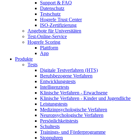
Support & FAQ
Datenschutz
Testschutz
Hogrefe Trust Center
ISO-Zertifizierung
Angebote für Universitäten
Test-Online-Service
Hogrefe Scoring
Plattform
App
Produkte
Tests
Digitale Testverfahren (HTS)
Berufsbezogene Verfahren
Entwicklungstests
Intelligenztests
Klinische Verfahren - Erwachsene
Klinische Verfahren - Kinder und Jugendliche
Leistungstests
Medizinpsychologische Verfahren
Neuropsychologische Verfahren
Persönlichkeitstests
Schultests
Trainings- und Förderprogramme
Stoppuhren