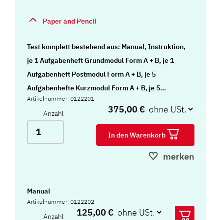
Paper and Pencil
Test komplett bestehend aus: Manual, Instruktion,
je 1 Aufgabenheft Grundmodul Form A + B, je 1
Aufgabenheft Postmodul Form A + B, je 5
Aufgabenhefte Kurzmodul Form A + B, je 5
Artikelnummer: 0122201
Antwortbogen Grundmodul Form A + B, je 5
375,00 €
Anzahl
Antwortbogen Postmodul Form A + B, 5
Auswertungsbogen, 5 Ergebnis-/Profilbogen, je 1
In den Warenkorb
Schablonensatz Form A + B und Koffer
merken
Manual
Artikelnummer: 0122202
125,00 €
Anzahl