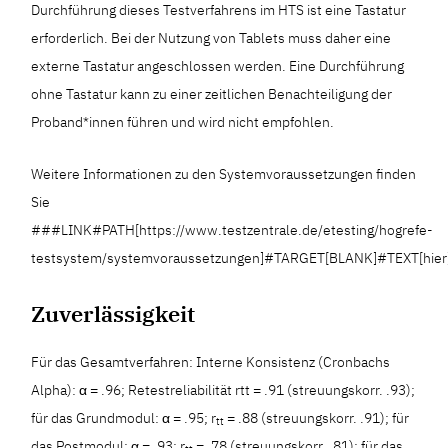
Durchführung dieses Testverfahrens im HTS ist eine Tastatur
erforderlich. Bei der Nutzung von Tablets muss daher eine
externe Tastatur angeschlossen werden. Eine Durchführung
ohne Tastatur kann zu einer zeitlichen Benachteiligung der
Proband*innen führen und wird nicht empfohlen.
Weitere Informationen zu den Systemvoraussetzungen finden
Sie
###LINK#PATH[https://www.testzentrale.de/etesting/hogrefe-
testsystem/systemvoraussetzungen]#TARGET[BLANK]#TEXT[hie
Zuverlässigkeit
Für das Gesamtverfahren: Interne Konsistenz (Cronbachs
Alpha): α = .96; Retestreliabilität rtt = .91 (streuungskorr. .93);
für das Grundmodul: α = .95; r
= .88 (streuungskorr. .91); für
tt
das Postmodul: α = .93; r
= .78 (streuungskorr. .81); für das