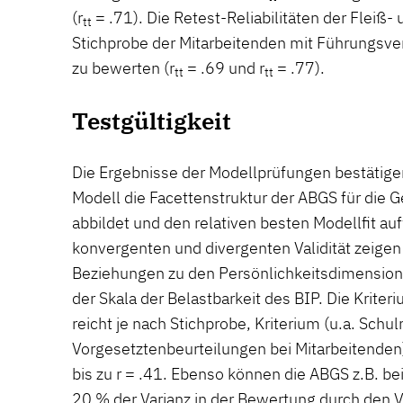
(r
= .71). Die Retest-Reliabilitäten der Fleiß-
tt
Stichprobe der Mitarbeitenden mit Führungsve
zu bewerten (r
= .69 und r
= .77).
tt
tt
Testgültigkeit
Die Ergebnisse der Modellprüfungen bestätige
Modell die Facettenstruktur der ABGS für die
abbildet und den relativen besten Modellfit auf
konvergenten und divergenten Validität zeigen
Beziehungen zu den Persönlichkeitsdimensio
der Skala der Belastbarkeit des BIP. Die Kriter
reicht je nach Stichprobe, Kriterium (u.a. Sch
Vorgesetztenbeurteilungen bei Mitarbeitende
bis zu r = .41. Ebenso können die ABGS z.B. be
20 % der Varianz in der Bewertung durch den 