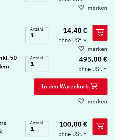
merken
14,40 €
Anzahl
merken
nkl. 50
495,00 €
Anzahl
alem
In den Warenkorb
merken
ere
100,00 €
Anzahl
it