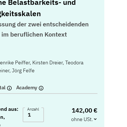
e Belastbarkeits- und
keitsskalen
assung der zwei entscheidenden
 im beruflichen Kontext
enrike Peiffer
,
Kirsten Dreier
,
Teodora
iner
,
Jörg Felfe
tal
Academy
end aus:
142,00 €
Anzahl
n,
e