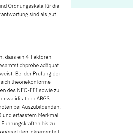
 und Ordnungsskala für die
rantwortung sind als gut
n, dass ein 4-Faktoren-
 Gesamtstichprobe adäquat
weist. Bei der Prüfung der
 sich theoriekonforme
nen des NEO-FFI sowie zu
iumsvalidität der ABGS
ulnoten bei Auszubildenden,
n) und erfasstem Merkmal
i Führungskräften bis zu
Vorgesetzten inkrementell