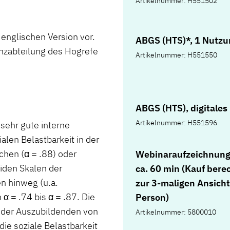
Artikelnummer: H551502
englischen Version vor.
ABGS (HTS)*, 1 Nutzu
enzabteilung des Hogrefe
Artikelnummer: H551550
ABGS (HTS), digitales
Artikelnummer: H551596
 sehr gute interne
alen Belastbarkeit in der
chen (α = .88) oder
Webinaraufzeichnung
eiden Skalen der
ca. 60 min (Kauf bere
en hinweg (u.a.
zur 3-maligen Ansicht
α = .74 bis α = .87. Die
Person)
e der Auszubildenden von
Artikelnummer: 5800010
 die soziale Belastbarkeit