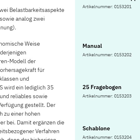
Artikelnummer: 0153201
zwei Belastbarkeitsaspekte
 sowie analog zwei
dnung).
onomische Weise
Manual
 derjenigen
Artikelnummer: 0153202
ren-Modell der
Vorhersagekraft für
sklassen und
25 Fragebogen
 wird ein lediglich 35
nd reliables sowie
Artikelnummer: 0153203
Verfügung gestellt. Der
ch zu einer hohen
r bei. Damit ergänzen die
Schablone
eitsbezogener Verfahren
Artikelnummer: 0153204
h, denn der bisherigen