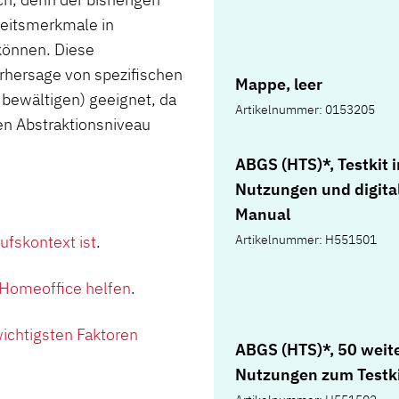
keitsmerkmale in
können. Diese
orhersage von spezifischen
Mappe, leer
u bewältigen) geeignet, da
Artikelnummer: 0153205
hen Abstraktionsniveau
ABGS (HTS)*, Testkit i
Nutzungen und digit
Manual
ufskontext ist
.
Artikelnummer: H551501
 Homeoffice helfen
.
wichtigsten Faktoren
ABGS (HTS)*, 50 weit
Nutzungen zum Testk