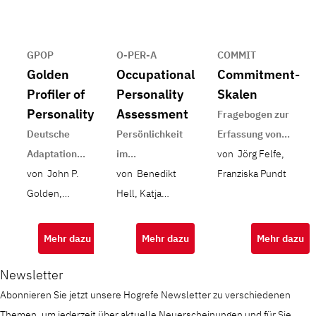
GPOP
O-PER-A
COMMIT
Golden
Occupational
Commitment-
Profiler of
Personality
Skalen
Personality
Assessment
Fragebogen zur
Deutsche
Persönlichkeit
Erfassung von
Adaptation
im
Commitment
von Jörg Felfe,
des Golden
von John P.
Arbeitskontext
von Benedikt
gegenüber
Franziska Pundt
Personality
Golden,
Hell, Katja
Organisation,
Type Profiler™
Richard Bents,
Pässler
Beruf/Tätigkeit,
von John P.
Reiner Blank,
Führungskraft,
Mehr dazu
Mehr dazu
Mehr dazu
Golden
Dirk Diergarten
Team und
Beschäftigungsform
Newsletter
Abonnieren Sie jetzt unsere Hogrefe Newsletter zu verschiedenen
Themen, um jederzeit über aktuelle Neuerscheinungen und für Sie