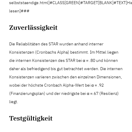
selbststaendige.html]#CLASS[GREEN]#TARGET[BLANK]#TEXT[Hi
lesen]###
Zuverlässigkeit
Die Reliabilitäten des STAR wurden anhand interner
Konsistenzen (Cronbachs Alpha) bestimmt. Im Mittel liegen
die internen Konsistenzen des STAR bei α = .80 und können
daher als befriedigend bis gut betrachtet werden. Die internen
Konsistenzen variieren zwischen den einzelnen Dimensionen,
wobei der höchste Cronbach Alpha-Wert bei α = .92
(Finanzierungsplan) und der niedrigste bei α =.67 (Resilienz)
liegt.
Testgültigkeit